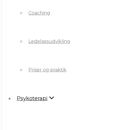
Coaching
Ledelsesudvikling
Ledelsesudvikling
Priser og praktik
Priser og praktik
Psykoterapi
Psykoterapi
Hvad er gestalt terapi