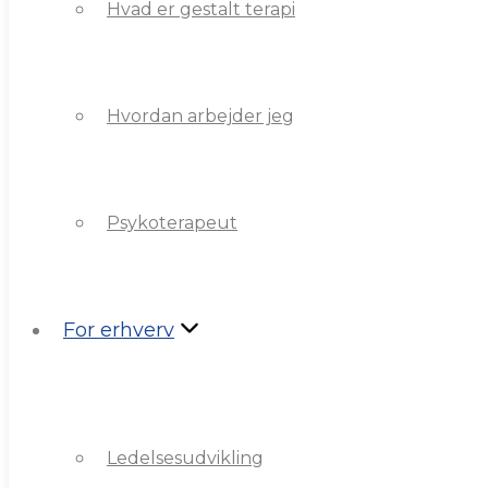
Hvad er gestalt terapi
Hvordan arbejder jeg
Hvordan arbejder jeg
Psykoterapeut
Psykoterapeut
For erhverv
For erhverv
Ledelsesudvikling
Ledelsesudvikling
Ledelsesrådgivning