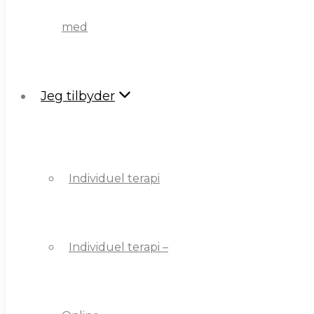
med
Jeg tilbyder
Jeg tilbyder
Individuel terapi
Individuel terapi
Individuel terapi –
Individuel terapi –
Online