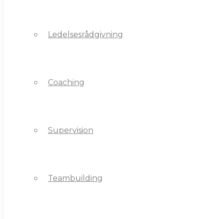
Ledelsesrådgivning
Coaching
Coaching
Supervision
Supervision
Teambuilding
Teambuilding
Nye ledere