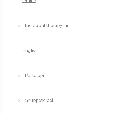
Online
Individual therapy – in
Individual therapy – in
English
English
Parterapi
Parterapi
Gruppeterapi
Gruppeterapi
Coaching