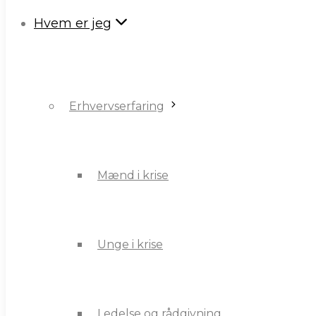
Hvem er jeg
Erhvervserfaring
Erhvervserfaring
Mænd i krise
Mænd i krise
Unge i krise
Unge i krise
Ledelse og rådgivning
Ledelse og rådgivning