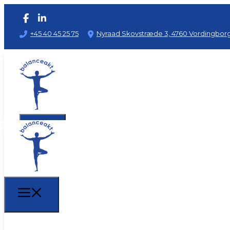
+45 40 45 25 75
Nyraad Skovstræde 3, 4760 Vordingbor
Hvem er jeg