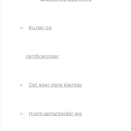
Kurser og
Kurser og
certificeringer
certificeringer
Det siger mine klienter
Det siger mine klienter
Hvem samarbejder jeg
Hvem samarbejder jeg
med