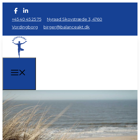
+45 40 45 25 75
Nyraad Skovstræde 3, 4760
Vordingborg
birger@balanceakt.dk