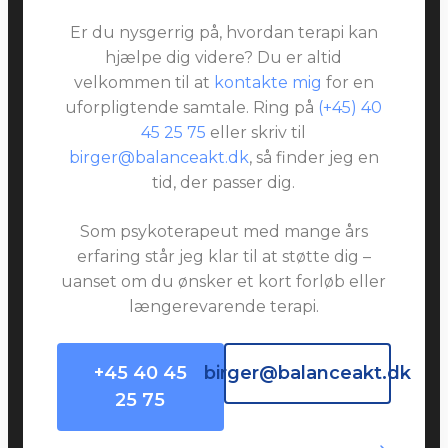
Er du nysgerrig på, hvordan terapi kan
hjælpe dig videre? Du er altid
velkommen til at
kontakte mig
for en
uforpligtende samtale. Ring på
(+45) 40
45 25 75
eller skriv til
birger@balanceakt.dk
, så finder jeg en
tid, der passer dig.
Som psykoterapeut med mange års
erfaring står jeg klar til at støtte dig –
uanset om du ønsker et kort forløb eller
længerevarende terapi.
+45 40 45
birger@balanceakt.dk
25 75