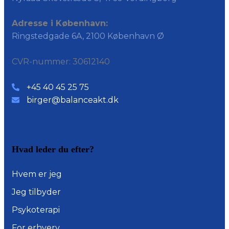
Adresse i København:
Ringstedgade 6A, 2100 København Ø
CVR-nummer: 30612140
+45 40 45 25 75
birger@balanceakt.dk
Hvad leder du efter?
Hvem er jeg
Jeg tilbyder
Psykoterapi
For erhverv